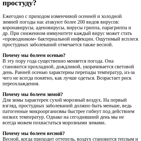
простуду?
Ежегодно с приходом изменчивой осенней и холодной
зимней погоды нас атакуют более 200 видов вирусов:
коронавирусы, аденовирусы, вирусы гриппа, парагриппа и
др. При сниженном иммунитете каждый вирус может стать
«проводником» бактериальной инфекции. Ощутимый всплеск
простудных заболеваний отмечается также весной.
Почему мы болеем осенью?
В эту пору года существенно меняется погода. Она
становится прохладной, дождливой, укорачивается световой
день. Ранней осенью характерны перепады температур, из-за
чего не всегда понятно, как лучше одеться. Возрастает риск
переохлаждения.
Почему мы болеем зимой?
Для зимы характерен сухой морозный воздух. На первый
взгляд, простудных заболеваний должно быть меньше, ведь
патогенные микроорганизмы быстрее гибнут под действием
низких температур. Однако на сегодняшний день мы не
всегда можем похвастаться морозными зимами.
Почему мы болеем весной?
Весной, когда приходит оттепель, воздух становится теплым и