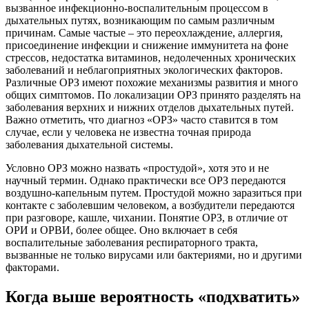
вызванное инфекционно-воспалительным процессом в
дыхательных путях, возникающим по самым различным
причинам. Самые частые – это переохлаждение, аллергия,
присоединение инфекции и снижение иммунитета на фоне
стрессов, недостатка витаминов, недолеченных хронических
заболеваний и неблагоприятных экологических факторов.
Различные ОРЗ имеют похожие механизмы развития и много
общих симптомов. По локализации ОРЗ принято разделять на
заболевания верхних и нижних отделов дыхательных путей.
Важно отметить, что диагноз «ОРЗ» часто ставится в том
случае, если у человека не известна точная природа
заболевания дыхательной системы.
Условно ОРЗ можно назвать «простудой», хотя это и не
научный термин. Однако практически все ОРЗ передаются
воздушно-капельным путем. Простудой можно заразиться при
контакте с заболевшим человеком, а возбудители передаются
при разговоре, кашле, чихании. Понятие ОРЗ, в отличие от
ОРИ и ОРВИ, более общее. Оно включает в себя
воспалительные заболевания респираторного тракта,
вызванные не только вирусами или бактериями, но и другими
факторами.
Когда выше вероятность «подхватить»