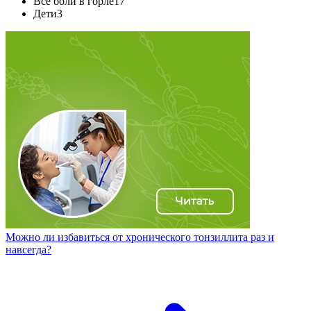
Все боли в горле
17
Дети
3
Можно ли избавиться от хронического тонзиллита раз и
навсегда?